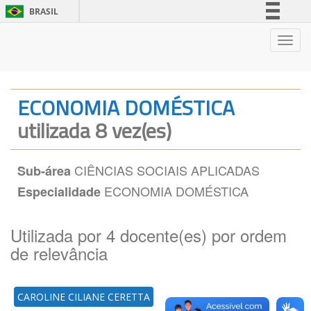
BRASIL
Simplifique!
Nave
Comunica BR
Participe
Acesso à informação
ECONOMIA DOMÉSTICA
Legislação
utilizada 8 vez(es)
Canais
CIÊNCIAS SOCIAIS APLICADAS
Sub-área
ECONOMIA DOMÉSTICA
Especialidade
Utilizada por 4 docente(es) por ordem
de relevância
CAROLINE CILIANE CERETTA