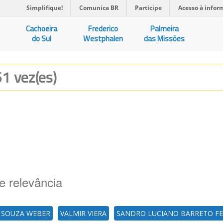
Simplifique!
Comunica BR
Participe
Acesso à infor
Cachoeira
Frederico
Palmeira
do Sul
Westphalen
das Missões
61 vez(es)
e relevância
E SOUZA WEBER
VALMIR VIERA
SANDRO LUCIANO BARRETO FE