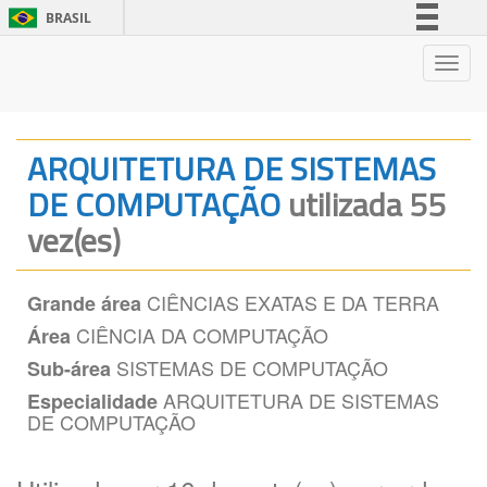
BRASIL
Simplifique!
Nave
Comunica BR
Participe
Acesso à informação
ARQUITETURA DE SISTEMAS
Legislação
DE COMPUTAÇÃO
utilizada 55
Canais
vez(es)
CIÊNCIAS EXATAS E DA TERRA
Grande área
CIÊNCIA DA COMPUTAÇÃO
Área
SISTEMAS DE COMPUTAÇÃO
Sub-área
ARQUITETURA DE SISTEMAS
Especialidade
DE COMPUTAÇÃO