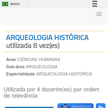
BRASIL
Simplifique!
Nave
Comunica BR
Participe
Acesso à informação
ARQUEOLOGIA HISTÓRICA
Legislação
utilizada 8 vez(es)
Canais
CIÊNCIAS HUMANAS
Área
ARQUEOLOGIA
Sub-área
ARQUEOLOGIA HISTÓRICA
Especialidade
Utilizada por 4 docente(es) por ordem
de relevância