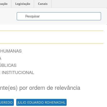
mação
Legislação
Canais
 HUMANAS
A
ÚBLICAS
 INSTITUCIONAL
ente(es) por ordem de relevância
GUEREDO
JULIO EDUARDO ROHENKOHL