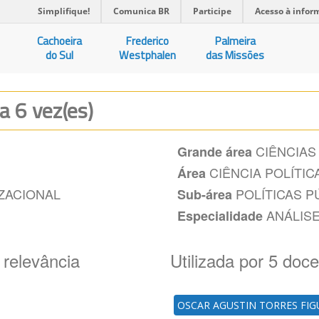
Simplifique!
Comunica BR
Participe
Acesso à infor
Cachoeira
Frederico
Palmeira
do Sul
Westphalen
das Missões
da 6 vez(es)
CIÊNCIAS
Grande área
CIÊNCIA POLÍTIC
Área
ZACIONAL
POLÍTICAS P
Sub-área
ANÁLISE
Especialidade
 relevância
Utilizada por 5 doc
OSCAR AGUSTIN TORRES FI