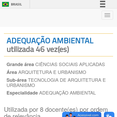
BRASIL
Simplifique!
Nave
Comunica BR
Participe
Acesso à informação
ADEQUAÇÃO AMBIENTAL
Legislação
utilizada 46 vez(es)
Canais
CIÊNCIAS SOCIAIS APLICADAS
Grande área
ARQUITETURA E URBANISMO
Área
TECNOLOGIA DE ARQUITETURA E
Sub-área
URBANISMO
ADEQUAÇÃO AMBIENTAL
Especialidade
Utilizada por 8 docente(es) por ordem
de relevância