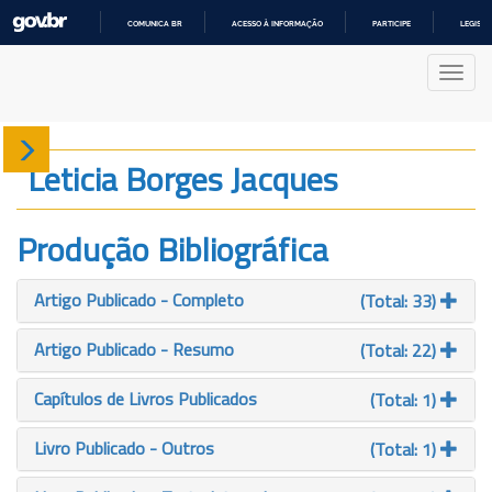
COMUNICA BR
ACESSO À INFORMAÇÃO
PARTICIPE
LEGISL
IR
PARA
Nave
O
CONTEÚDO
Sobre
Leticia Borges Jacques
Produção
Produção Bibliográfica
Projetos
Artigo Publicado - Completo
(Total: 33)
Gráficos
Artigo Publicado - Resumo
(Total: 22)
Capítulos de Livros Publicados
(Total: 1)
Livro Publicado - Outros
(Total: 1)