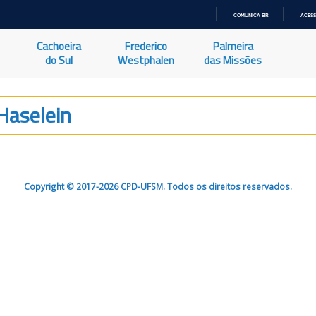
COMUNICA BR
ACESS
IR
PARA
Cachoeira
Frederico
Palmeira
O
CONTEÚDO
do Sul
Westphalen
das Missões
Haselein
Copyright © 2017-2026 CPD-UFSM. Todos os direitos reservados.