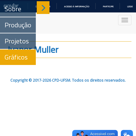
Sobre
COMUNICA BR
ACESSO À INFORMAÇÃO
PARTICIPE
LEGISL
IR
PARA
Nave
O
Produção
CONTEÚDO
Projetos
Ivanor Muller
Gráficos
Copyright © 2017-2026 CPD-UFSM. Todos os direitos reservados.