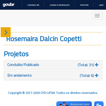
COMUNICA BR
ACESSO À INFORMAÇÃO
PARTICIPE
LEGISL
IR
PARA
Nave
O
CONTEÚDO
Sobre
Rosemaira Dalcin Copetti
Produção
Projetos
Projetos
Concluído/Publicado
(Total: 31)
Gráficos
Em andamento
(Total: 6)
Copyright © 2017-2026 CPD-UFSM. Todos os direitos reservados.