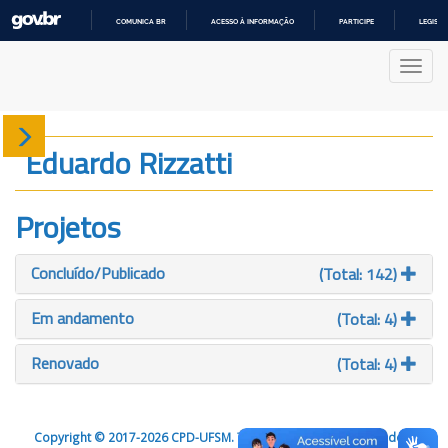
COMUNICA BR
ACESSO À INFORMAÇÃO
PARTICIPE
LEGISL
IR
PARA
Nave
O
CONTEÚDO
Sobre
Eduardo Rizzatti
Produção
Projetos
Projetos
Concluído/Publicado
(Total: 142)
Gráficos
Em andamento
(Total: 4)
Renovado
(Total: 4)
Copyright © 2017-2026 CPD-UFSM. Todos os direitos reservados.