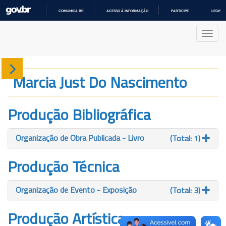
COMUNICA BR
ACESSO À INFORMAÇÃO
PARTICIPE
LEGISL
IR
PARA
Nave
O
CONTEÚDO
Sobre
Marcia Just Do Nascimento
Produção
Produção Bibliográfica
Projetos
Organização de Obra Publicada - Livro
(Total: 1)
Gráficos
Produção Técnica
Organização de Evento - Exposição
(Total: 3)
Produção Artística