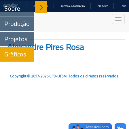
Sobre
COMUNICA BR
ACESSO À INFORMAÇÃO
PARTICIPE
LEGISL
IR
PARA
Nave
O
Produção
CONTEÚDO
Projetos
Alexandre Pires Rosa
Gráficos
Copyright © 2017-2026 CPD-UFSM. Todos os direitos reservados.