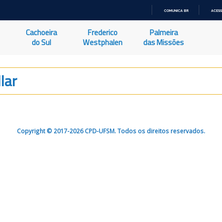
COMUNICA BR
ACESS
IR
PARA
Cachoeira
Frederico
Palmeira
O
CONTEÚDO
do Sul
Westphalen
das Missões
lar
Copyright © 2017-2026 CPD-UFSM. Todos os direitos reservados.