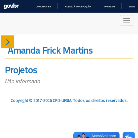
COMUNICA BR
ACESSO À INFORMAÇÃO
PARTICIPE
LEGISL
IR
PARA
Nave
O
CONTEÚDO
Sobre
Amanda Frick Martins
Produção
Projetos
Projetos
Não informado
Gráficos
Copyright © 2017-2026 CPD-UFSM. Todos os direitos reservados.