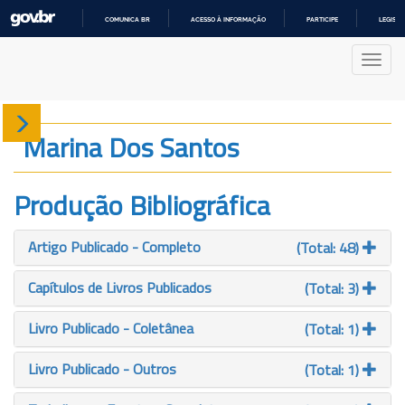
COMUNICA BR
ACESSO À INFORMAÇÃO
PARTICIPE
LEGISL
IR
PARA
Nave
O
CONTEÚDO
Sobre
Marina Dos Santos
Produção
Produção Bibliográfica
Projetos
Artigo Publicado - Completo
(Total: 48)
Gráficos
Capítulos de Livros Publicados
(Total: 3)
Livro Publicado - Coletânea
(Total: 1)
Livro Publicado - Outros
(Total: 1)