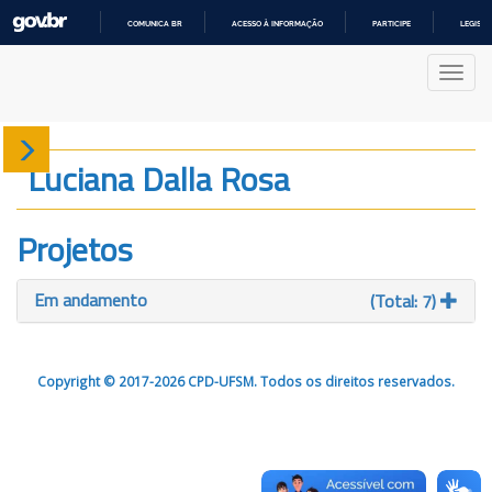
COMUNICA BR
ACESSO À INFORMAÇÃO
PARTICIPE
LEGISL
IR
PARA
Nave
O
CONTEÚDO
Sobre
Luciana Dalla Rosa
Produção
Projetos
Projetos
Em andamento
(Total: 7)
Gráficos
Copyright © 2017-2026 CPD-UFSM. Todos os direitos reservados.