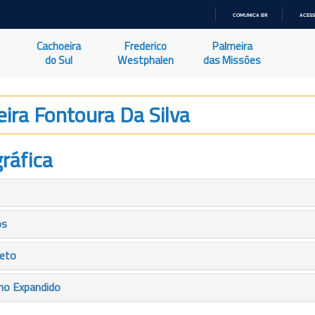
COMUNICA BR
ACESS
IR
PARA
Cachoeira
Frederico
Palmeira
O
CONTEÚDO
do Sul
Westphalen
das Missões
ira Fontoura Da Silva
ráfica
os
leto
mo Expandido