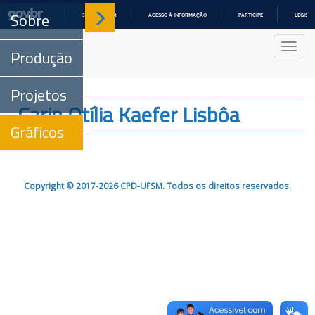
Sobre
COMUNICA BR
ACESSO À INFORMAÇÃO
PARTICIPE
LEGISL
IR
PARA
Nave
O
Produção
CONTEÚDO
Projetos
Carin Otília Kaefer Lisbôa
Gráficos
Copyright © 2017-2026 CPD-UFSM. Todos os direitos reservados.