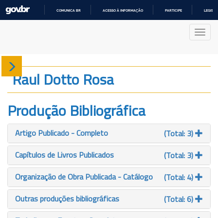
COMUNICA BR
ACESSO À INFORMAÇÃO
PARTICIPE
LEGISL
IR
PARA
Nave
O
CONTEÚDO
Sobre
Raul Dotto Rosa
Produção
Produção Bibliográfica
Projetos
Artigo Publicado - Completo
(Total: 3)
Gráficos
Capítulos de Livros Publicados
(Total: 3)
Organização de Obra Publicada - Catálogo
(Total: 4)
Outras produções bibliográficas
(Total: 6)