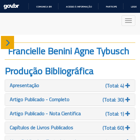
COMUNICA BR
ACESSO À INFORMAÇÃO
PARTICIPE
LEGISL
IR
PARA
Nave
O
CONTEÚDO
Sobre
Francielle Benini Agne Tybusch
Produção
Produção Bibliográfica
Projetos
Apresentação
(Total: 4)
Gráficos
Artigo Publicado - Completo
(Total: 30)
Artigo Publicado - Nota Cientifica
(Total: 1)
Capítulos de Livros Publicados
(Total: 60)