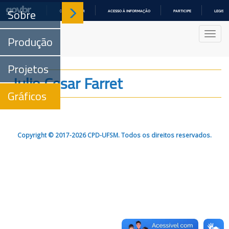
Sobre
COMUNICA BR
ACESSO À INFORMAÇÃO
PARTICIPE
LEGISL
IR
PARA
Nave
O
Produção
CONTEÚDO
Projetos
Julio Cesar Farret
Gráficos
Copyright © 2017-2026 CPD-UFSM. Todos os direitos reservados.