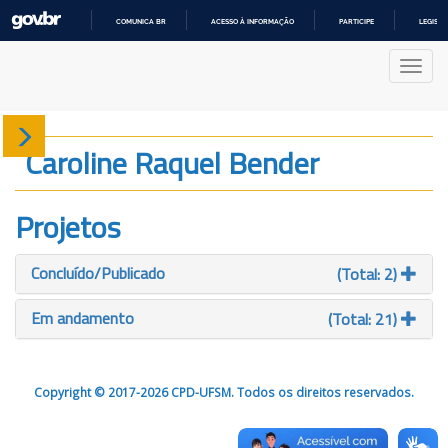
COMUNICA BR
ACESSO À INFORMAÇÃO
PARTICIPE
LEGISL
IR
PARA
Nave
O
CONTEÚDO
Sobre
Caroline Raquel Bender
Produção
Projetos
Projetos
Concluído/Publicado
(Total: 2)
Gráficos
Em andamento
(Total: 21)
Copyright © 2017-2026 CPD-UFSM. Todos os direitos reservados.