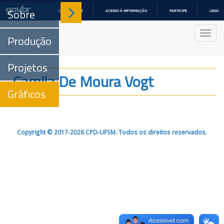
Sobre
COMUNICA BR
ACESSO À INFORMAÇÃO
PARTICIPE
LEGISL
IR
PARA
Nave
O
Produção
CONTEÚDO
Projetos
Camila De Moura Vogt
Gráficos
Copyright © 2017-2026 CPD-UFSM. Todos os direitos reservados.