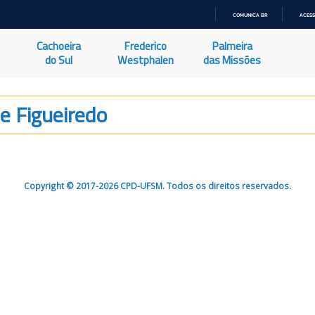
COMUNICA BR
ACESS
IR
PARA
Cachoeira
Frederico
Palmeira
O
CONTEÚDO
do Sul
Westphalen
das Missões
e Figueiredo
Copyright © 2017-2026 CPD-UFSM. Todos os direitos reservados.