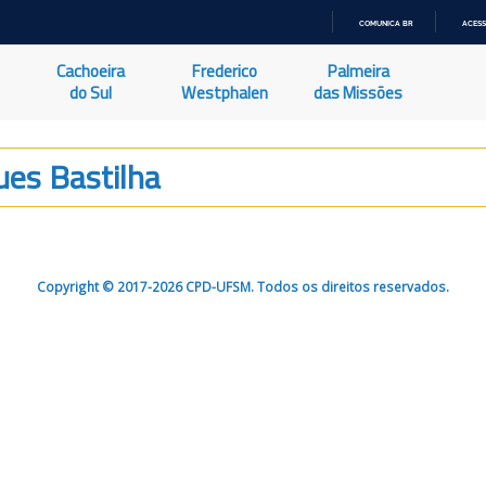
COMUNICA BR
ACESS
IR
PARA
Cachoeira
Frederico
Palmeira
O
CONTEÚDO
do Sul
Westphalen
das Missões
ues Bastilha
Copyright © 2017-2026 CPD-UFSM. Todos os direitos reservados.