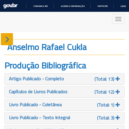
COMUNICA BR
ACESSO À INFORMAÇÃO
PARTICIPE
LEGISL
IR
PARA
Nave
O
CONTEÚDO
Sobre
Anselmo Rafael Cukla
Produção
Produção Bibliográfica
Projetos
Artigo Publicado - Completo
(Total: 13)
Gráficos
Capítulos de Livros Publicados
(Total: 12)
Livro Publicado - Coletânea
(Total: 1)
Livro Publicado - Texto Integral
(Total: 3)