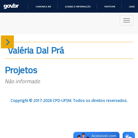
COMUNICA BR
ACESSO À INFORMAÇÃO
PARTICIPE
LEGISL
IR
PARA
Nave
O
CONTEÚDO
Sobre
Valéria Dal Prá
Produção
Projetos
Projetos
Não informado
Gráficos
Copyright © 2017-2026 CPD-UFSM. Todos os direitos reservados.