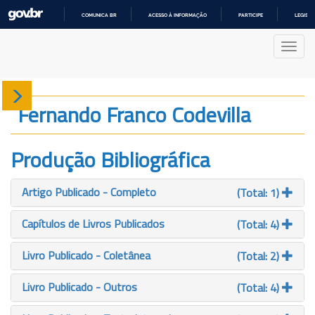
COMUNICA BR
ACESSO À INFORMAÇÃO
PARTICIPE
LEGISL
IR
PARA
Nave
O
CONTEÚDO
Sobre
Fernando Franco Codevilla
Produção
Produção Bibliográfica
Projetos
Artigo Publicado - Completo
(Total: 1)
Gráficos
Capítulos de Livros Publicados
(Total: 4)
Livro Publicado - Coletânea
(Total: 2)
Livro Publicado - Outros
(Total: 4)