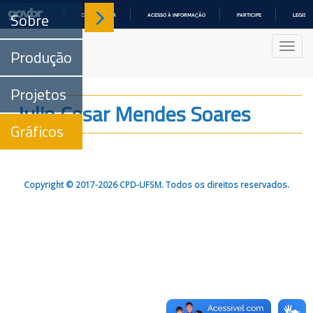
Sobre
COMUNICA BR
ACESSO À INFORMAÇÃO
PARTICIPE
LEGISL
IR
PARA
Nave
O
Produção
CONTEÚDO
Projetos
Julio Cesar Mendes Soares
Gráficos
Copyright © 2017-2026 CPD-UFSM. Todos os direitos reservados.