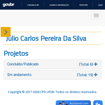
COMUNICA BR
ACESSO À INFORMAÇÃO
PARTICIPE
LEGISL
IR
PARA
Nave
O
CONTEÚDO
Sobre
Júlio Carlos Pereira Da Silva
Produção
Projetos
Projetos
Concluído/Publicado
(Total: 6)
Gráficos
Em andamento
(Total: 19)
Copyright © 2017-2026 CPD-UFSM. Todos os direitos reservados.