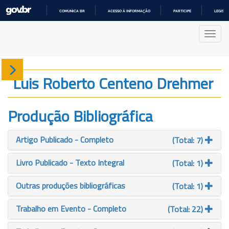
COMUNICA BR
ACESSO À INFORMAÇÃO
PARTICIPE
LEGISL
IR
PARA
Nave
O
CONTEÚDO
Sobre
Luis Roberto Centeno Drehmer
Produção
Produção Bibliográfica
Projetos
Artigo Publicado - Completo
(Total: 7)
Gráficos
Livro Publicado - Texto Integral
(Total: 1)
Outras produções bibliográficas
(Total: 1)
Trabalho em Evento - Completo
(Total: 22)