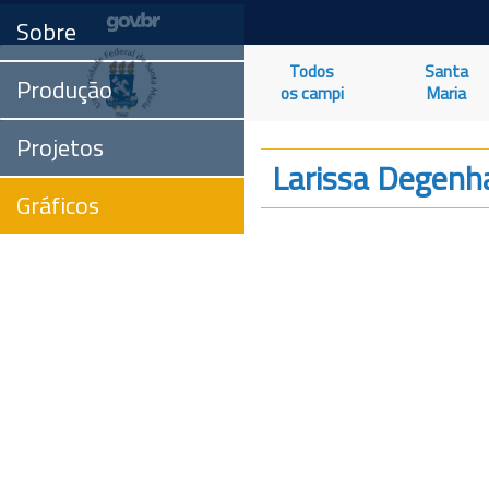
Sobre
Todos
Santa
Produção
os campi
Maria
Projetos
Larissa Degenh
Gráficos