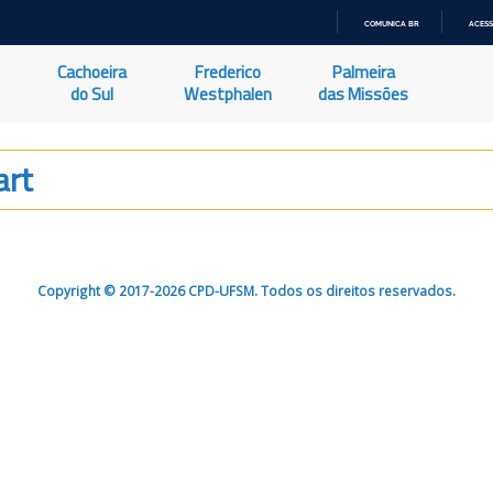
COMUNICA BR
ACESS
IR
PARA
Cachoeira
Frederico
Palmeira
O
CONTEÚDO
do Sul
Westphalen
das Missões
art
Copyright © 2017-2026 CPD-UFSM. Todos os direitos reservados.