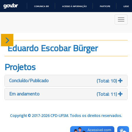
COMUNICA BR
ACESSO À INFORMAÇÃO
PARTICIPE
LEGISL
IR
PARA
Nave
O
CONTEÚDO
Sobre
Eduardo Escobar Bürger
Produção
Projetos
Projetos
Concluído/Publicado
(Total: 10)
Gráficos
Em andamento
(Total: 11)
Copyright © 2017-2026 CPD-UFSM. Todos os direitos reservados.