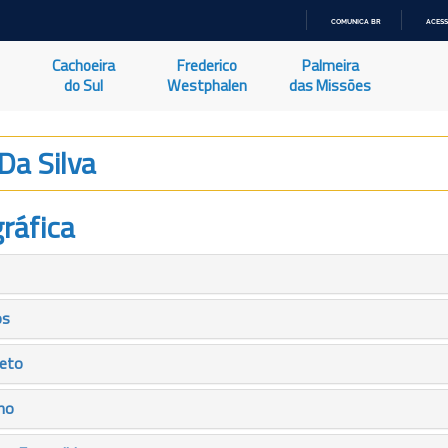
COMUNICA BR
ACESS
IR
PARA
Cachoeira
Frederico
Palmeira
O
CONTEÚDO
do Sul
Westphalen
das Missões
Da Silva
ráfica
os
leto
mo