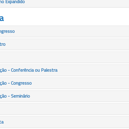
mo Expandido
a
ngresso
tro
ão - Conferência ou Palestra
ção - Congresso
ção - Seminário
ta