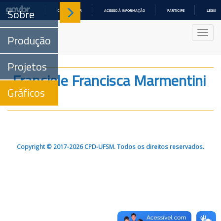
Sobre
COMUNICA BR
ACESSO À INFORMAÇÃO
PARTICIPE
LEGISL
IR
PARA
Nave
O
Produção
CONTEÚDO
Projetos
Franciele Francisca Marmentini
Gráficos
Rovani
Copyright © 2017-2026 CPD-UFSM. Todos os direitos reservados.