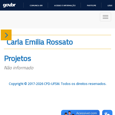
COMUNICA BR
ACESSO À INFORMAÇÃO
PARTICIPE
LEGISL
IR
PARA
Nave
O
CONTEÚDO
Sobre
Carla Emilia Rossato
Produção
Projetos
Projetos
Não informado
Gráficos
Copyright © 2017-2026 CPD-UFSM. Todos os direitos reservados.