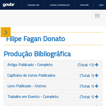
COMUNICA BR
ACESSO À INFORMAÇÃO
PARTICIPE
LEGISL
IR
PARA
Nave
O
CONTEÚDO
Sobre
Filipe Fagan Donato
Produção
Produção Bibliográfica
Projetos
Artigo Publicado - Completo
(Total: 17)
Gráficos
Capítulos de Livros Publicados
(Total: 1)
Livro Publicado - Outros
(Total: 1)
Trabalho em Evento - Completo
(Total: 1)