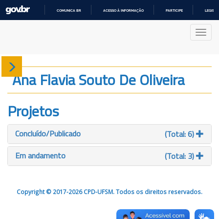
COMUNICA BR
ACESSO À INFORMAÇÃO
PARTICIPE
LEGISL
IR
PARA
Nave
O
CONTEÚDO
Sobre
Ana Flavia Souto De Oliveira
Produção
Projetos
Projetos
Concluído/Publicado
(Total: 6)
Gráficos
Em andamento
(Total: 3)
Copyright © 2017-2026 CPD-UFSM. Todos os direitos reservados.