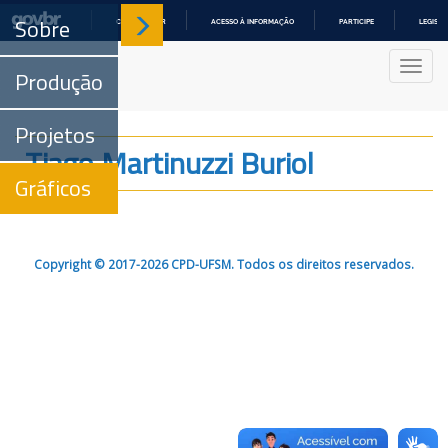
Sobre
COMUNICA BR
ACESSO À INFORMAÇÃO
PARTICIPE
LEGISL
IR
PARA
Nave
O
Produção
CONTEÚDO
Projetos
Tiago Martinuzzi Buriol
Gráficos
Copyright © 2017-2026 CPD-UFSM. Todos os direitos reservados.