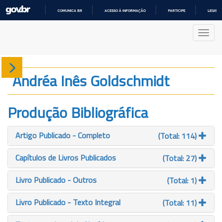
COMUNICA BR
ACESSO À INFORMAÇÃO
PARTICIPE
LEGISL
IR
PARA
Nave
O
CONTEÚDO
Sobre
Andréa Inês Goldschmidt
Produção
Produção Bibliográfica
Projetos
Artigo Publicado - Completo
(Total: 114)
Gráficos
Capítulos de Livros Publicados
(Total: 27)
Livro Publicado - Outros
(Total: 1)
Livro Publicado - Texto Integral
(Total: 11)