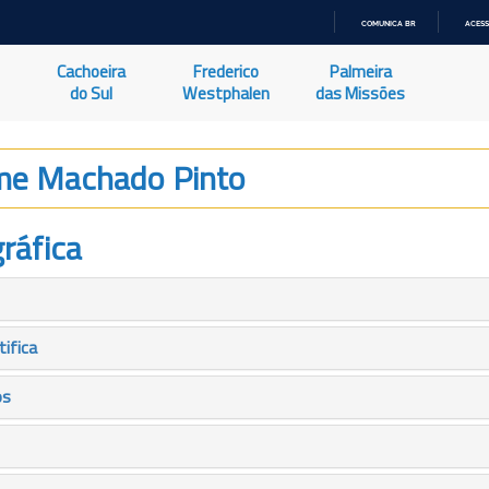
COMUNICA BR
ACESS
IR
PARA
Cachoeira
Frederico
Palmeira
O
CONTEÚDO
do Sul
Westphalen
das Missões
me Machado Pinto
ráfica
tifica
os