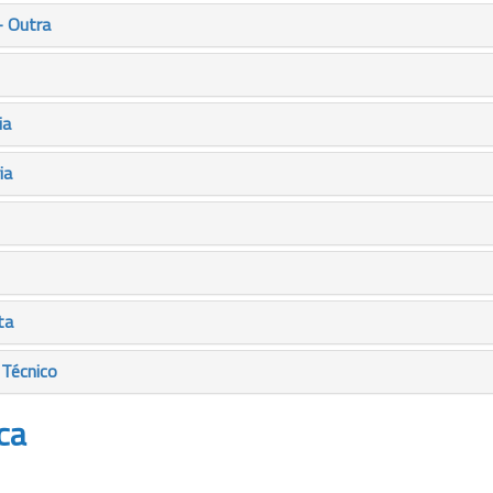
- Outra
ia
ia
ta
 Técnico
ca