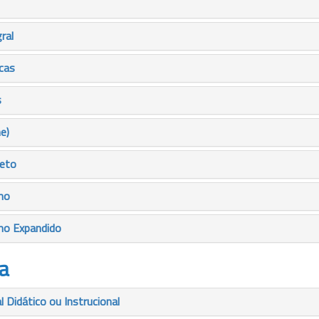
ral
icas
s
e)
leto
mo
mo Expandido
a
 Didático ou Instrucional