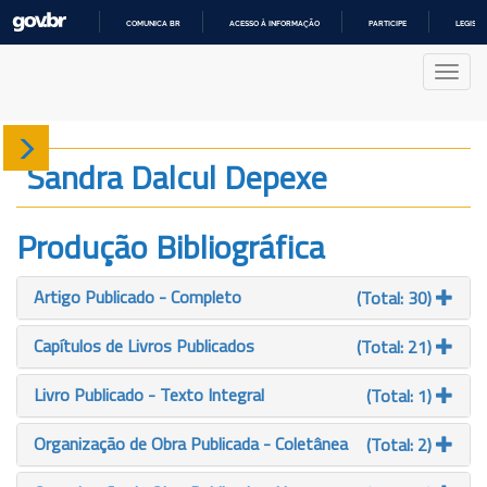
COMUNICA BR
ACESSO À INFORMAÇÃO
PARTICIPE
LEGISL
IR
PARA
Nave
O
CONTEÚDO
Sobre
Sandra Dalcul Depexe
Produção
Produção Bibliográfica
Projetos
Artigo Publicado - Completo
(Total: 30)
Gráficos
Capítulos de Livros Publicados
(Total: 21)
Livro Publicado - Texto Integral
(Total: 1)
Organização de Obra Publicada - Coletânea
(Total: 2)