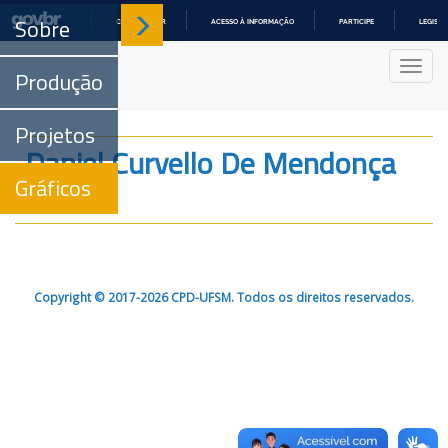
Sobre
COMUNICA BR
ACESSO À INFORMAÇÃO
PARTICIPE
LEGISL
IR
PARA
Nave
O
Produção
CONTEÚDO
Projetos
Daniel Curvello De Mendonça
Gráficos
Müller
Copyright © 2017-2026 CPD-UFSM. Todos os direitos reservados.