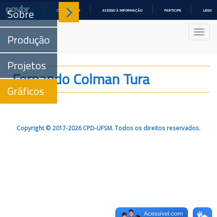
Sobre
COMUNICA BR
ACESSO À INFORMAÇÃO
PARTICIPE
LEGISL
IR
PARA
Nave
O
Produção
CONTEÚDO
Projetos
Fernando Colman Tura
Gráficos
Copyright © 2017-2026 CPD-UFSM. Todos os direitos reservados.