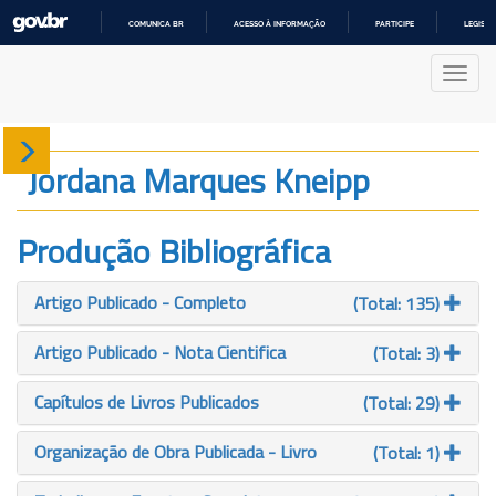
COMUNICA BR
ACESSO À INFORMAÇÃO
PARTICIPE
LEGISL
IR
PARA
Nave
O
CONTEÚDO
Sobre
Jordana Marques Kneipp
Produção
Produção Bibliográfica
Projetos
Artigo Publicado - Completo
(Total: 135)
Gráficos
Artigo Publicado - Nota Cientifica
(Total: 3)
Capítulos de Livros Publicados
(Total: 29)
Organização de Obra Publicada - Livro
(Total: 1)