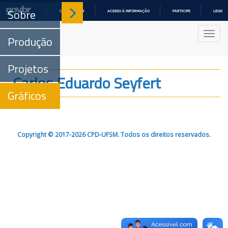
Sobre
COMUNICA BR
ACESSO À INFORMAÇÃO
PARTICIPE
LEGISL
IR
PARA
Nave
O
Produção
CONTEÚDO
Projetos
Carlos Eduardo Seyfert
Gráficos
Copyright © 2017-2026 CPD-UFSM. Todos os direitos reservados.