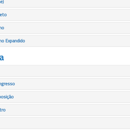
e)
leto
mo
mo Expandido
a
ngresso
posição
tro