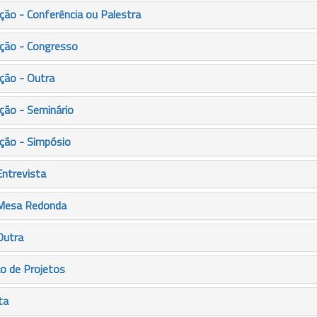
ão - Conferência ou Palestra
ção - Congresso
ção - Outra
ção - Seminário
ção - Simpósio
Entrevista
 Mesa Redonda
Outra
ão de Projetos
ta