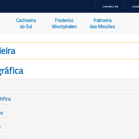
COMUNICA BR
ACESS
IR
PARA
Cachoeira
Frederico
Palmeira
O
CONTEÚDO
do Sul
Westphalen
das Missões
ieira
ráfica
tifica
os
s