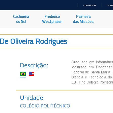
COMUNICA BR
ACESS
IR
PARA
Cachoeira
Frederico
Palmeira
O
CONTEÚDO
do Sul
Westphalen
das Missões
 De Oliveira Rodrigues
Graduado em Informátic
Descrição:
Mestrado em Engenhari
Federal de Santa Maria 
Ciência e Tecnologia do
EBTT no Colégio Politécn
Unidade:
COLÉGIO POLITÉCNICO