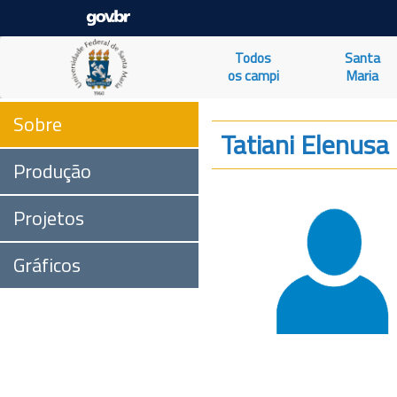
Todos
Santa
os campi
Maria
Sobre
Tatiani Elenusa
Produção
Projetos
Gráficos