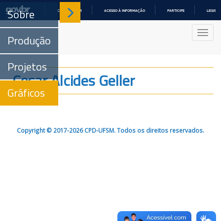
Sobre
COMUNICA BR
ACESSO À INFORMAÇÃO
PARTICIPE
LEGISL
IR
PARA
Nave
O
Produção
CONTEÚDO
Projetos
Cesar Alcides Geller
Gráficos
Copyright © 2017-2026 CPD-UFSM. Todos os direitos reservados.